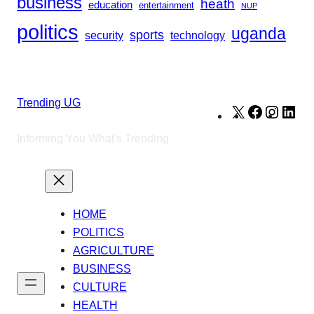
business
heath
education
entertainment
NUP
politics
uganda
sports
security
technology
Trending UG
X
Facebook
Instag
Lin
Informing You What's Trending
HOME
POLITICS
AGRICULTURE
BUSINESS
CULTURE
HEALTH